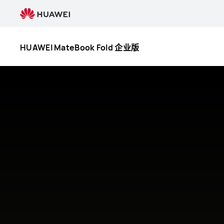
HUAWEI
MateBook
Fold
企
HUAWEI MateBook Fold 企业版
业
版