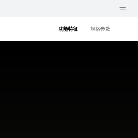
打
开
菜
功能特征
规格参数
单