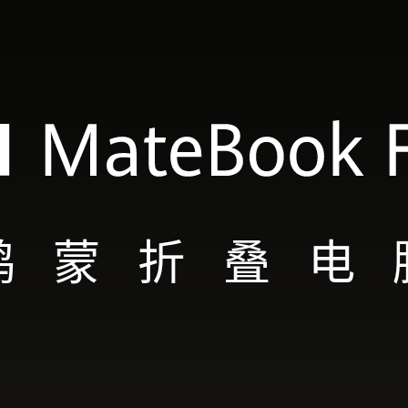
鸿
蒙
折
叠
电