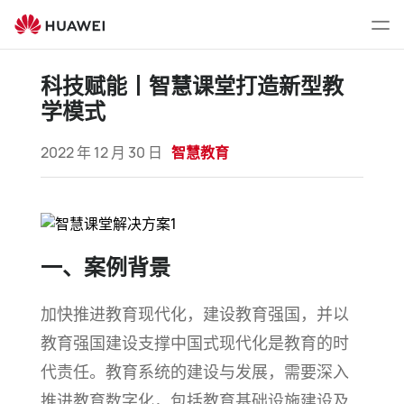
科
技
打
赋
开
能
菜
科技赋能丨智慧课堂打造新型教
丨
单
学模式
智
慧
2022 年 12 月 30 日
智慧教育
课
堂
打
造
新
一、案例背景
型
教
加快推进教育现代化，建设教育强国，并以
学
模
教育强国建设支撑中国式现代化是教育的时
式
代责任。教育系统的建设与发展，需要深入
推进教育数字化，包括教育基础设施建设及