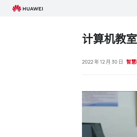
计
算
机
教
室
计算机教室
解
决
方
2022 年 12 月 30 日
智慧
案，
助
力
教
育
数
字
转
型