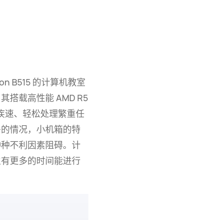
on B515
的计算机教室
。其搭载高性能
AMD R5
疾速、轻松处理繁重任
多的情况，小机箱的特
种种不利因素阻碍。计
生有更多的时间能进行