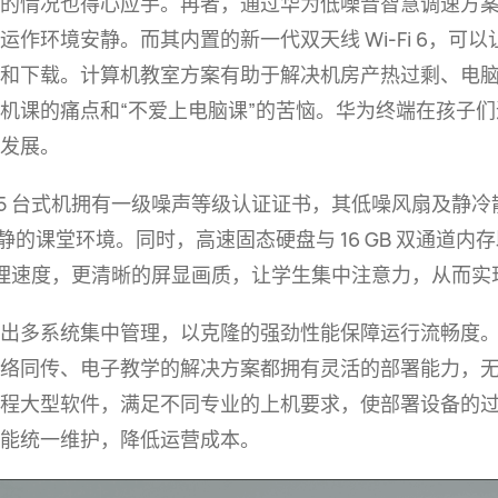
的情况也得心应手。再者，通过华为低噪音智慧调速方
机运作环境安静。而其内置的新一代双天线
Wi-Fi 6
，可以
和下载。计算机教室方案有助于解决机房产热过剩、电
机课的痛点和“不爱上电脑课”的苦恼。华为终端在孩子
发展。
5
台式机拥有一级噪声等级认证证书，其低噪风扇及静冷
静的课堂环境。同时，高速固态硬盘与
16 GB
双通道内存
理速度，更清晰的屏显画质，让学生集中注意力，从而实
出多系统集中管理，以克隆的强劲性能保障运行流畅度
络同传、电子教学的解决方案都拥有灵活的部署能力，
程大型软件，满足不同专业的上机要求，使部署设备的
能统一维护，降低运营
成本。