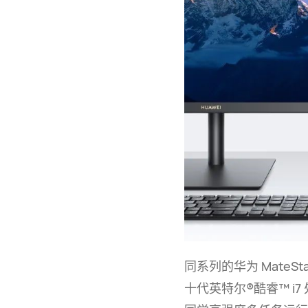
同系列的华为
MateSta
十代英特尔®酷睿™ i7