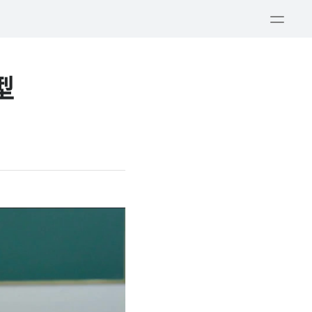
打
开
菜
单
型