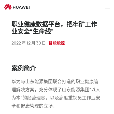
职
业
打
健
开
康
菜
职业健康数据平台，把牢矿工作
数
单
业安全“生命线”
据
平
2022 年 12 月 30 日
智能能源
台，
把
牢
矿
案例简介
工
作
华为与山东能源集团联合打造的职业健康管
业
安
理解决方案，充分体现了山东能源集团“以人
全
为本”的经营理念，以及高度重视员工作业安
“生
全和健康管理的
立场。
命
线”