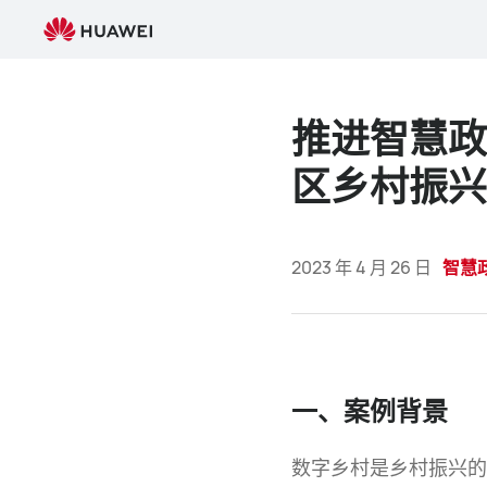
推
进
智
慧
政
推进智慧政
务
建
区乡村振兴
设，
华
为
2023 年 4 月 26 日
智慧
终
端
商
用
助
力
一、案例背景
六
安
数字乡村是乡村振兴的
市