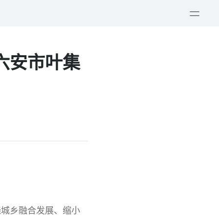
打
开
菜
单
六安市叶集
绕城乡融合发展、缩小