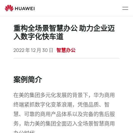
重
构
打
全
开
场
菜
重构全场景智慧办公 助力企业迈
景
单
入数字化快车道
智
慧
2022 年 12 月 30 日
智慧办公
办
公
助
力
案例简介
企
业
在美的集团多元化发展的背景下，华为商用
迈
入
终端紧抓数字化变革浪潮，凭借品质、智
数
慧、可靠的商用产品体系以及完备的售后服
字
务，助力美的集团全面迈入全场景智慧商用
化
快