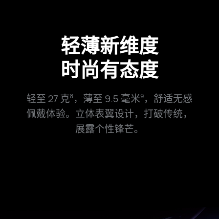
轻薄
新维度
时尚有态度
轻至 27 克
，薄至 9.5 毫米
，舒适无感
8
9
佩戴体⁠验。
立体表翼设计，打破传统，
展露个性锋⁠芒。