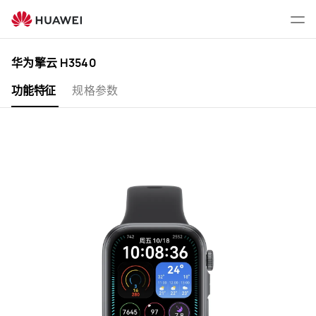
华
为
打
擎
开
云
菜
华为擎云 H3540
H3540
单
功能特征
规格参数