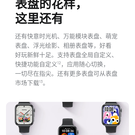
表盘的花样，
这里还有
还有快意时光机、万能模块表盘、萌宠
表⁠盘、浮光绘影、相册表盘等，好看
好⁠玩新鲜十⁠足。支持表盘全局自定义、
快捷功能自⁠定⁠义
，应用随⁠心切换，
12
一⁠切尽在指尖。还有更多表盘可从表盘
市场下⁠载⁠
。
13