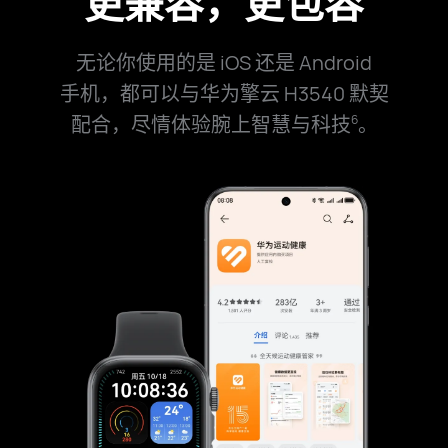
更兼容，更包容
无论你使用的是 iOS 还是 Android
手机，都可以与
华为擎云 H3540 默契
配合，尽情体验腕上智慧与科⁠技
。
6