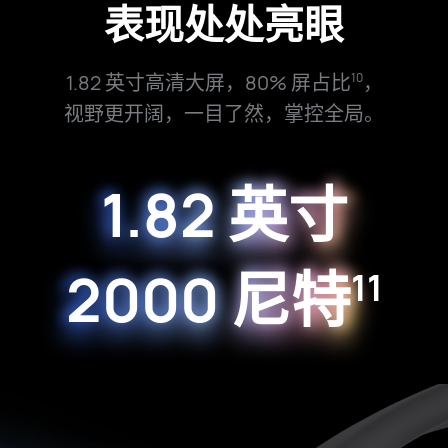
表现处处亮眼
1.82 英寸高清大屏，80% 屏占比
，
10
视⁠野更开阔，
一目了然，掌控全⁠局。
1.82 英寸
2000 尼特
11