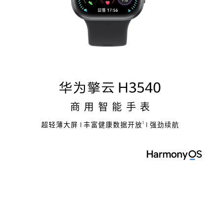
商 用 智 能 手 表
超轻薄大屏 | 丰富健康数据开放
| 强劲续航
1